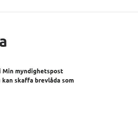
a
 i Min myndighetspost 
 kan skaffa brevlåda som 