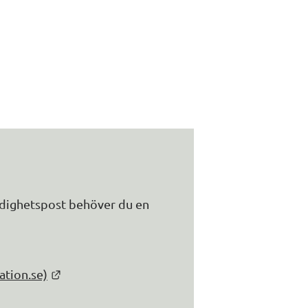
k till annan webbplats.
l annan webbplats.
dighetspost behöver du en 
Länk till annan webbplats.
ation.se)