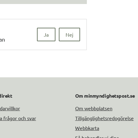
Ja
Nej
dan
direkt
Om minmyndighetspost.se
arvillkor
Om webbplatsen
a frågor och svar
Tillgänglighetsredogörelse
Webbkarta
Så behandlar vi dina