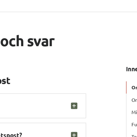
 och svar
Inn
st
Om
Om
Mi
Fu
etspost?
Te