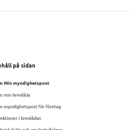
ehåll på sidan
 Min myndighetspost
 min brevlåda
n myndighetspost för företag
nktioner i brevlådan
knisk hjälp och användarfrågor