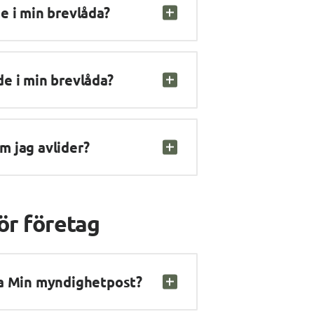
e i min brevlåda?
e i min brevlåda?
 jag avlider?
ör företag
fa Min myndighetpost?