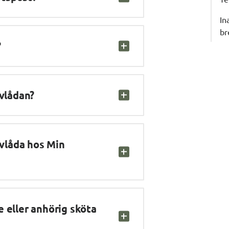
In
br
?
evlådan?
evlåda hos Min 
 eller anhörig sköta 